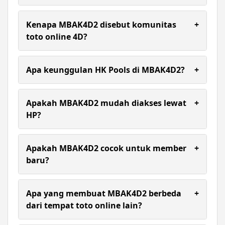
MBAK4D2 adalah komunitas toto online 4D
yang menyediakan akses mudah untuk
Kenapa MBAK4D2 disebut komunitas
+
member yang ingin mengikuti pasaran HK
toto online 4D?
Pools dengan sistem praktis, tampilan
MBAK4D2 disebut komunitas toto online 4D
modern, dan update yang tersaji cepat setiap
karena menjadi tempat berkumpulnya
Apa keunggulan HK Pools di MBAK4D2?
+
hari.
member yang mencari akses pasaran,
Keunggulan HK Pools di MBAK4D2 ada pada
informasi angka, dan pengalaman bermain
update yang cepat, akses yang ringan, dan
Apakah MBAK4D2 mudah diakses lewat
+
toto online dengan suasana yang lebih rapi,
informasi pasaran yang mudah ditemukan.
HP?
mudah, dan nyaman digunakan.
Member bisa mengikuti perkembangan
Ya, MBAK4D2 dibuat agar nyaman diakses
pasaran dengan lebih praktis tanpa harus
melalui HP maupun desktop. Tampilan
Apakah MBAK4D2 cocok untuk member
+
mencari dari banyak tempat.
situsnya responsif, ringan, dan menu-
baru?
menunya tersusun jelas sehingga member
MBAK4D2 cocok untuk member baru karena
bisa mengikuti toto online 4D dengan lebih
sistemnya dibuat simpel dan tidak
Apa yang membuat MBAK4D2 berbeda
+
fleksibel.
membingungkan. Mulai dari melihat
dari tempat toto online lain?
pasaran, memilih permainan, hingga
MBAK4D2 menggabungkan komunitas toto